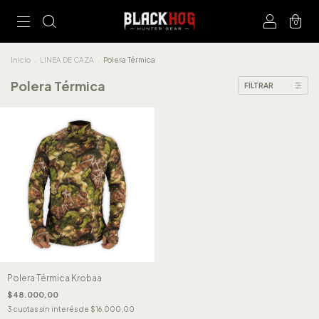
0
Inicio
.
LINEA DE CAZA
.
Polera Térmica
Polera Térmica
FILTRAR
Polera Térmica Krobaa
$48.000,00
3
cuotas sin interés de
$16.000,00