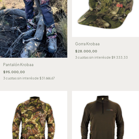
Gorra Krobaa
$28.000,00
3
cuotas sin interés de
$9.333,33
Pantalón Krobaa
$95.000,00
3
cuotas sin interés de
$31.666,67