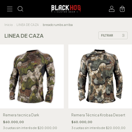
0
Inicio
.
LINEA DE CAZA
.
breadcrumbs.arriba
LINEA DE CAZA
FILTRAR
Remera tecnica Dark
Remera Técnica Krobaa Desert
$60.000,00
$60.000,00
3
cuotas sin interés de
$20.000,00
3
cuotas sin interés de
$20.000,00