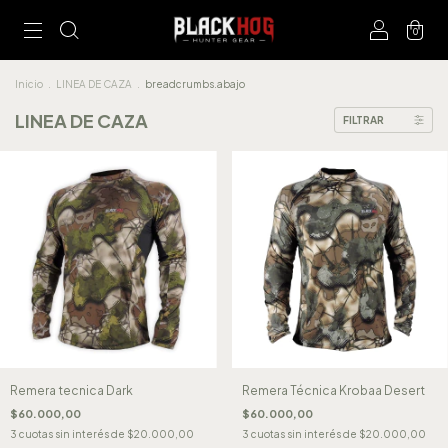
0
Inicio
.
LINEA DE CAZA
.
breadcrumbs.abajo
LINEA DE CAZA
FILTRAR
Remera tecnica Dark
Remera Técnica Krobaa Desert
$60.000,00
$60.000,00
3
cuotas sin interés de
$20.000,00
3
cuotas sin interés de
$20.000,00