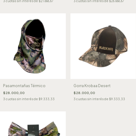
3
cuotas sin interés de
$21.666,67
3
cuotas sin interés de
$26.666,67
Pasamontañas Térmico
Gorra Krobaa Desert
$28.000,00
$28.000,00
3
cuotas sin interés de
$9.333,33
3
cuotas sin interés de
$9.333,33