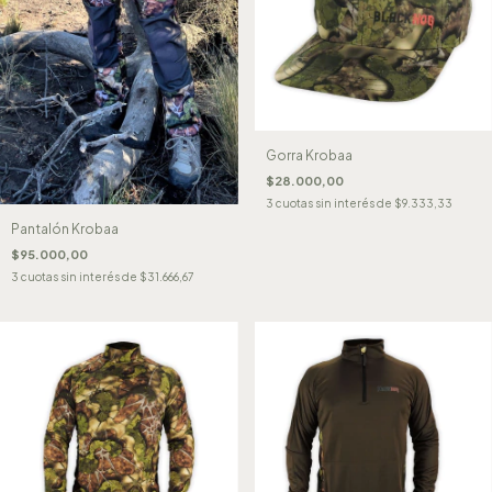
Gorra Krobaa
$28.000,00
3
cuotas sin interés de
$9.333,33
Pantalón Krobaa
$95.000,00
3
cuotas sin interés de
$31.666,67